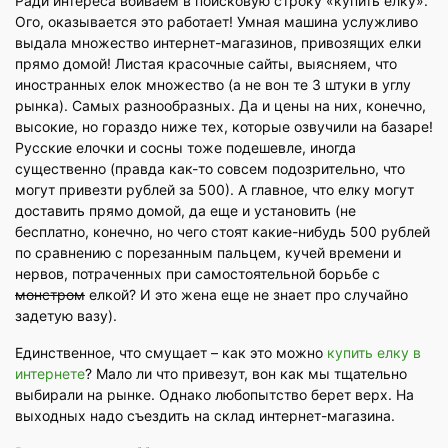
Ради интереса вбиваем в поисковую строку «купить елку».
Ого, оказывается это работает! Умная машина услужливо
выдала множество интернет-магазинов, привозящих елки
прямо домой! Листая красочные сайты, выясняем, что
иностранных елок множество (а не вон те 3 штуки в углу
рынка). Самых разнообразных. Да и цены на них, конечно,
высокие, но гораздо ниже тех, которые озвучили на базаре!
Русские елочки и сосны тоже подешевле, иногда
существенно (правда как-то совсем подозрительно, что
могут привезти рублей за 500). А главное, что елку могут
доставить прямо домой, да еще и установить (не
бесплатно, конечно, но чего стоят какие-нибудь 500 рублей
по сравнению с порезанным пальцем, кучей времени и
нервов, потраченных при самостоятельной борьбе с
монстром
елкой? И это жена еще не знает про случайно
задетую вазу).
Единственное, что смущает – как это можно
купить елку в
интернете
? Мало ли что привезут, вон как мы тщательно
выбирали на рынке. Однако любопытство берет верх. На
выходных надо съездить на склад интернет-магазина.