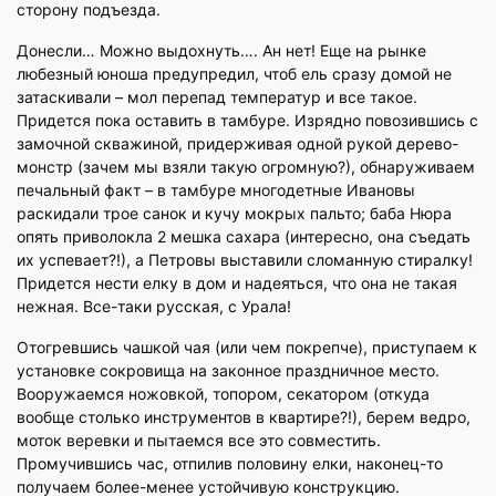
сторону подъезда.
Донесли… Можно выдохнуть…. Ан нет! Еще на рынке
любезный юноша предупредил, чтоб ель сразу домой не
затаскивали – мол перепад температур и все такое.
Придется пока оставить в тамбуре. Изрядно повозившись с
замочной скважиной, придерживая одной рукой дерево-
монстр (зачем мы взяли такую огромную?), обнаруживаем
печальный факт – в тамбуре многодетные Ивановы
раскидали трое санок и кучу мокрых пальто; баба Нюра
опять приволокла 2 мешка сахара (интересно, она съедать
их успевает?!), а Петровы выставили сломанную стиралку!
Придется нести елку в дом и надеяться, что она не такая
нежная. Все-таки русская, с Урала!
Отогревшись чашкой чая (или чем покрепче), приступаем к
установке сокровища на законное праздничное место.
Вооружаемся ножовкой, топором, секатором (откуда
вообще столько инструментов в квартире?!), берем ведро,
моток веревки и пытаемся все это совместить.
Промучившись час, отпилив половину елки, наконец-то
получаем более-менее устойчивую конструкцию.