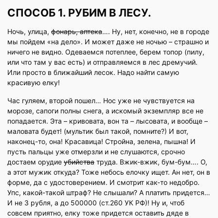
СПОСОБ 1. РУБИМ В ЛЕСУ.
Ночь, улица,
фонарь, аптека
…. Ну, нет, конечно, не в городе
мы пойдем «на дело». И может даже не ночью – страшно и
ничего не видно. Одеваемся потеплее, берем топор (пилу,
или что там у вас есть) и отправляемся в лес дремучий.
Или просто в ближайший лесок. Надо найти самую
красивую елку!
Час гуляем, второй пошел… Нос уже не чувствуется на
морозе, сапоги полны снега, а искомый экземпляр все не
попадается. Эта – кривовата, вон та – лысовата, и вообще –
маловата будет! (мультик был такой, помните?) И вот,
наконец-то, она! Красавица! Стройна, зелена, пышна! И
пусть пальцы уже отмерзли и не слушаются, срочно
достаем орудие
убийства
труда. Вжик-вжик, бум-бум…. О,
а этот мужик откуда? Тоже небось елочку ищет. Ан нет, он в
форме, да с удостоверением. И смотрит как-то недобро.
Упс, какой-такой штраф? Не слышали? А платить придется…
И не 3 рубля, а до 500000 (ст.260 УК РФ)! Ну и, чтоб
совсем приятно, елку тоже придется оставить дяде в