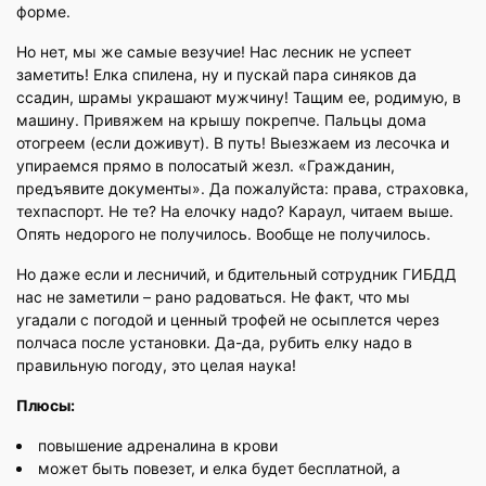
форме.
Но нет, мы же самые везучие! Нас лесник не успеет
заметить! Елка спилена, ну и пускай пара синяков да
ссадин, шрамы украшают мужчину! Тащим ее, родимую, в
машину. Привяжем на крышу покрепче. Пальцы дома
отогреем (если доживут). В путь! Выезжаем из лесочка и
упираемся прямо в полосатый жезл. «Гражданин,
предъявите документы». Да пожалуйста: права, страховка,
техпаспорт. Не те? На елочку надо? Караул, читаем выше.
Опять недорого не получилось. Вообще не получилось.
Но даже если и лесничий, и бдительный сотрудник ГИБДД
нас не заметили – рано радоваться. Не факт, что мы
угадали с погодой и ценный трофей не осыплется через
полчаса после установки. Да-да, рубить елку надо в
правильную погоду, это целая наука!
Плюсы:
повышение адреналина в крови
может быть повезет, и елка будет бесплатной, а