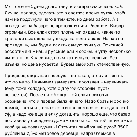
Мы тоже не будем долго тянуть и отправимся за елкой.
Лучше, правда, сделать это в светлое время суток, чтобы
нам не подсунули чего в темноте, но днем работа. А в
выходные на базаре не протолкнуться. Рискнем. Выбор –
огромный. Все елки стоят плотными рядами, какие-то
красотки выставлены у входа на подставках. Но нас не
проведешь, мы будем искать самую лучшую. Основной
ассортимент – наши русские ели и сосны. В углу несколько
импортных. Красивые, прям как искусственные, без
изъяна, но цена кусается. Будем выбирать отечественную.
Продавец открывает первую – не такая, вторую – опять
что-то не то. Начинаем замерзать, продавец – нервничать
(ему тоже холодно, хотя с другой стороны, пусть
погреется). После пятой открытой елки приходит
осознание, что и первая была ничего. Надо брать и срочно
домой, греться (только сопли прошли после похода в лес).
Уф, а надо же еще и елку дотащить! Хорошо еще, что базар
поставили у соседнего дома – людям вот из той пятиэтажки
вообще не позавидуешь! Отсчитав замёрзшей рукой 3500
рублей за 2,5-х метровое деревце, направляемся в