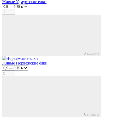
Живые Удмуртские елки
В корзину
Живые Норвежские елки
В корзину