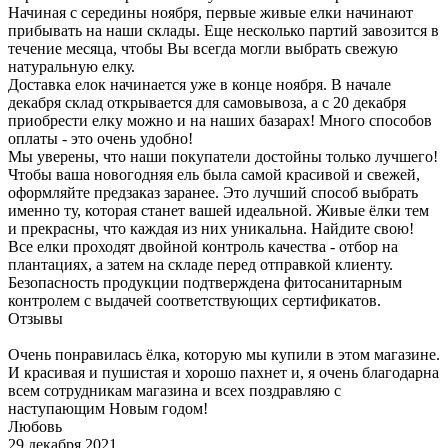
Начиная с середины ноября, первые живые елки начинают
прибывать на наши склады. Еще несколько партий завозится в
течение месяца, чтобы Вы всегда могли выбрать свежую
натуральную елку.
Доставка елок начинается уже в конце ноября. В начале
декабря склад открывается для самовывоза, а с 20 декабря
приобрести елку можно и на наших базарах! Много способов
оплаты - это очень удобно!
Мы уверены, что наши покупатели достойны только лучшего!
Чтобы ваша новогодняя ель была самой красивой и свежей,
оформляйте предзаказ заранее. Это лучший способ выбрать
именно ту, которая станет вашей идеальной. Живые ёлки тем
и прекрасны, что каждая из них уникальна. Найдите свою!
Все елки проходят двойной контроль качества - отбор на
плантациях, а затем на складе перед отправкой клиенту.
Безопасность продукции подтверждена фитосанитарным
контролем с выдачей соответствующих сертификатов.
Отзывы
Очень понравилась ёлка, которую мы купили в этом магазине.
И красивая и пушистая и хорошо пахнет и, я очень благодарна
всем сотрудникам магазина и всех поздравляю с
наступающим Новым годом!
Любовь
29 декабря 2021