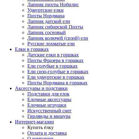
Лапник пихты Нобилис
Удмуртские елки
Пихты Нордмана
Лапник датской ели
Лапник сибирской Пихты
Лапник сосновый
Лапник колючей (сизой) ели
Русские лохматые ели
Елки в горшках
Датские елки в горшках
Пихты Фразера в горшках
Ели голубые в горшках
Ели сизо-голубые в горшках
Ели удмуртские в горшках
Пихты Нордмана в горшках
Аксессуары и подставки
Подставки для елок
Елочные аксессуары
Елочные игрушки
Искусственный снег
Гирлянды и мишура
Интернет-магазин
Купить ёлку
Оплата и доставка
О компании