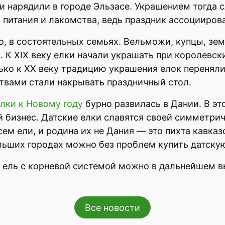
и нарядили в городе Эльзасе. Украшением тогда 
питания и лакомства, ведь праздник ассоцииров
о, в состоятельных семьях. Вельможи, купцы, зе
 К XIX веку елки начали украшать при королевск
олько к XX веку традицию украшения елок перенял
твами стали накрывать праздничный стол.
лки к Новому году
бурно развилась в Дании. В это
 бизнес. Датские елки славятся своей симметри
всем ели, и родина их не Дания — это пихта кавка
ьших городах можно без проблем купить датскую 
ю ель с корневой системой можно в дальнейшем 
Все новости