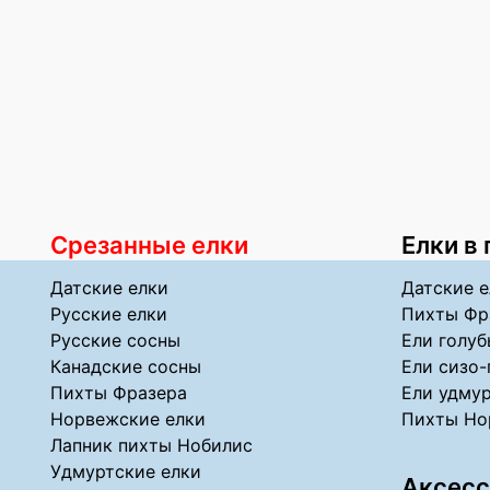
Срезанные елки
Елки в
Датские елки
Датские е
Русские елки
Пихты Фр
Русские сосны
Ели голуб
Канадские сосны
Ели сизо-
Пихты Фразера
Ели удмур
Норвежские елки
Пихты Но
Лапник пихты Нобилис
Удмуртские елки
Аксесс