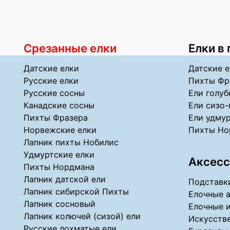
Срезанные елки
Елки в
Датские елки
Датские е
Русские елки
Пихты Фр
Русские сосны
Ели голуб
Канадские сосны
Ели сизо-
Пихты Фразера
Ели удмур
Норвежские елки
Пихты Но
Лапник пихты Нобилис
Удмуртские елки
Аксесс
Пихты Нордмана
Лапник датской ели
Подставки
Лапник сибирской Пихты
Елочные 
Лапник сосновый
Елочные 
Лапник колючей (сизой) ели
Искусстве
Русские лохматые ели