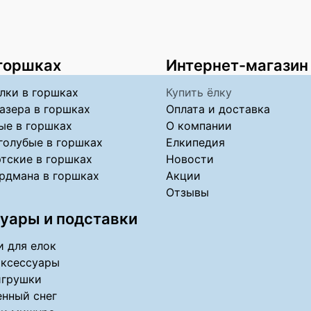
 горшках
Интернет-магазин
лки в горшках
Купить ёлку
азера в горшках
Оплата и доставка
ые в горшках
О компании
голубые в горшках
Елкипедия
тские в горшках
Новости
рдмана в горшках
Акции
Отзывы
уары и подставки
 для елок
аксессуары
игрушки
нный снег