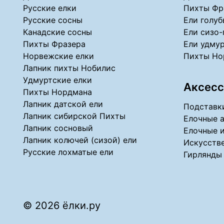
Русские елки
Пихты Фр
Русские сосны
Ели голуб
Канадские сосны
Ели сизо-
Пихты Фразера
Ели удмур
Норвежские елки
Пихты Но
Лапник пихты Нобилис
Удмуртские елки
Аксесс
Пихты Нордмана
Лапник датской ели
Подставки
Лапник сибирской Пихты
Елочные 
Лапник сосновый
Елочные 
Лапник колючей (сизой) ели
Искусстве
Русские лохматые ели
Гирлянды
© 2026 ёлки.ру