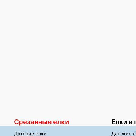
Срезанные елки
Елки в
Датские елки
Датские е